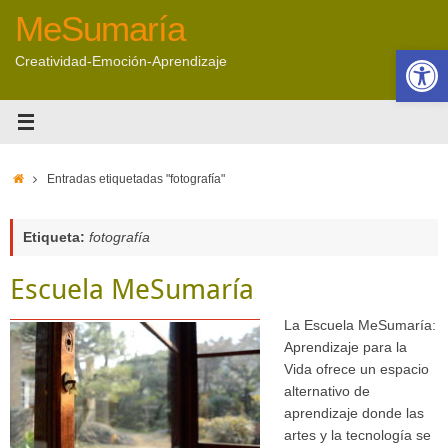
Saltar
MeSumaría
al
Abrir 
contenido
Creatividad-Emoción-Aprendizaje
Inicio
Entradas etiquetadas "fotografía"
Etiqueta:
fotografía
Escuela MeSumaría
La Escuela MeSumaría:
Aprendizaje para la
Vida ofrece un espacio
alternativo de
aprendizaje donde las
artes y la tecnología se