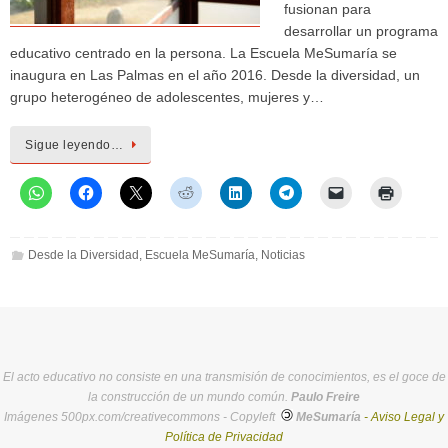
fusionan para
desarrollar un programa
educativo centrado en la persona. La Escuela MeSumaría se
inaugura en Las Palmas en el año 2016. Desde la diversidad, un
grupo heterogéneo de adolescentes, mujeres y…
Sigue leyendo…
Desde la Diversidad
,
Escuela MeSumaría
,
Noticias
El acto educativo no consiste en una transmisión de conocimientos, es el goce de
la construcción de un mundo común.
Paulo Freire
Imágenes 500px.com/creativecommons - Copyleft
MeSumaría
- Aviso Legal y
Política de Privacidad