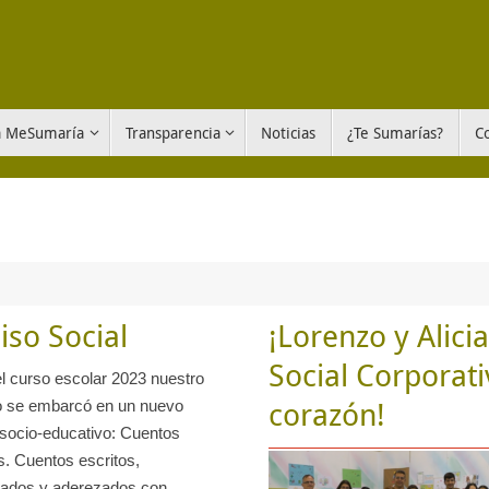
a MeSumaría
Transparencia
Noticias
¿Te Sumarías?
C
so Social
¡Lorenzo y Alici
Social Corporati
l curso escolar 2023 nuestro
corazón!
 se embarcó en un nuevo
socio-educativo: Cuentos
. Cuentos escritos,
tados y aderezados con