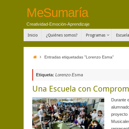
Saltar
MeSumaría
al
contenido
Creatividad-Emoción-Aprendizaje
Saltar
Inicio
¿Quiénes somos?
Programas
Escuel
al
contenido
Inicio
Entradas etiquetadas "Lorenzo Esma"
Etiqueta:
Lorenzo Esma
Una Escuela con Compromi
Durante e
alumnado
proyecto 
Musicales
represen