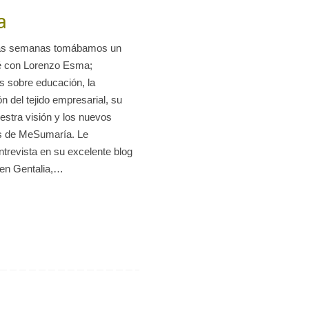
a
as semanas tomábamos un
fé con Lorenzo Esma;
s sobre educación, la
ón del tejido empresarial, su
uestra visión y los nuevos
s de MeSumaría. Le
ntrevista en su excelente blog
 en Gentalia,…