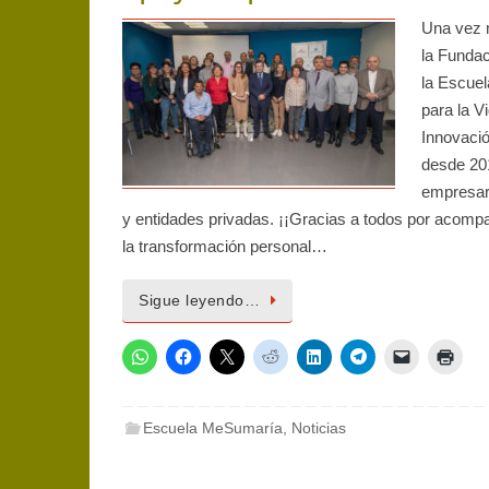
Una vez m
la Funda
la Escue
para la V
Innovació
desde 201
empresari
y entidades privadas. ¡¡Gracias a todos por acomp
la transformación personal…
Sigue leyendo…
Escuela MeSumaría
,
Noticias