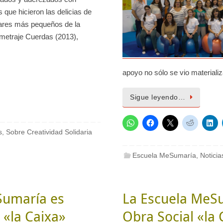
 que hicieron las delicias de
lares más pequeños de la
ometraje Cuerdas (2013),
apoyo no sólo se vio material
Sigue leyendo…
s
,
Sobre Creatividad Solidaria
Escuela MeSumaría
,
Noticia
Sumaría es
La Escuela MeSu
 «la Caixa»
Obra Social «la 