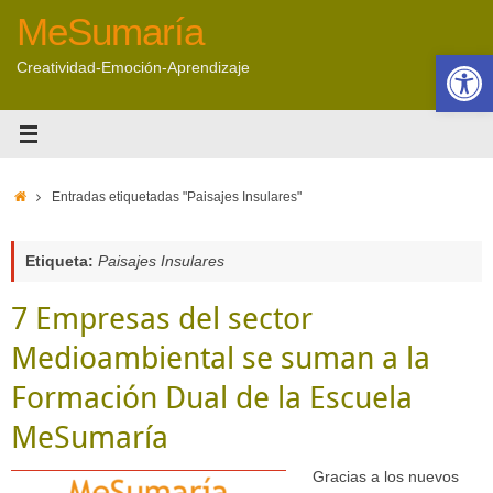
Saltar
MeSumaría
al
Abrir 
contenido
Creatividad-Emoción-Aprendizaje
Inicio
Entradas etiquetadas "Paisajes Insulares"
Etiqueta:
Paisajes Insulares
7 Empresas del sector
Medioambiental se suman a la
Formación Dual de la Escuela
MeSumaría
Gracias a los nuevos