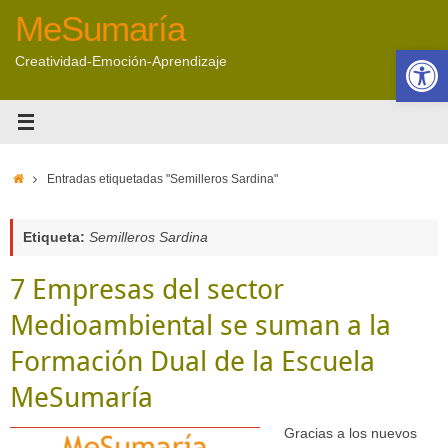
Saltar
MeSumaría
al
Abrir 
contenido
Creatividad-Emoción-Aprendizaje
Inicio
Entradas etiquetadas "Semilleros Sardina"
Etiqueta:
Semilleros Sardina
7 Empresas del sector
Medioambiental se suman a la
Formación Dual de la Escuela
MeSumaría
Gracias a los nuevos