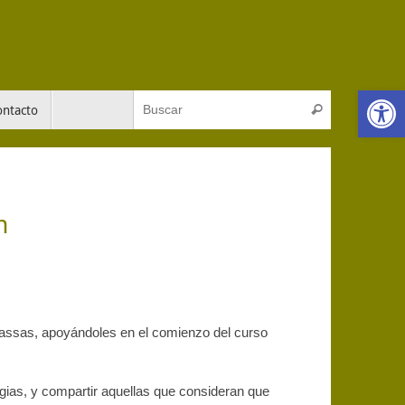
Abrir 
Búsqueda pa
ontacto
Buscar
n
assas, apoyándoles en el comienzo del curso
gias, y compartir aquellas que consideran que