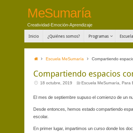
Saltar
MeSumaría
al
contenido
Creatividad-Emoción-Aprendizaje
Saltar
Inicio
¿Quiénes somos?
Programas
Escuel
al
contenido
Inicio
Escuela MeSumaría
Compartiendo espacio
Compartiendo espacios con
18 octubre, 2019
Escuela MeSumaría
,
Para 
El mes de septiembre supuso el comienzo de un n
Desde entonces, hemos estado compartiendo espaci
escolar.
En primer lugar, impartimos un curso donde los do