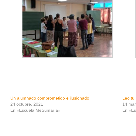
Un alumnado comprometido e ilusionado
Leo tu 
24 octubre, 2021
14 mar
En «Escuela MeSumaría»
En «E