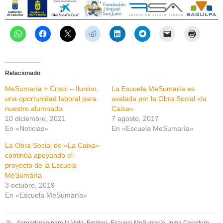
Relacionado
MeSumaría + Crisol – Ilunion;
La Escuela MeSumaría es
una oportunidad laboral para
avalada por la Obra Social «la
nuestro alumnado.
Caixa»
10 diciembre, 2021
7 agosto, 2017
En «Noticias»
En «Escuela MeSumaría»
La Obra Social de «La Caixa»
continúa apoyando el
proyecto de la Escuela
MeSumaría
3 octubre, 2019
En «Escuela MeSumaría»
Aprendizaje para la Vida
,
Empleo
,
Escuela MeSumaría
,
Inma Carretero
,