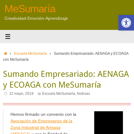
Saltar
MeSumaría
al
Abrir 
contenido
Creatividad-Emoción-Aprendizaje
Inicio
Escuela MeSumaría
Sumando Empresariado: AENAGA y ECOAGA
con MeSumaría
Sumando Empresariado: AENAGA
y ECOAGA con MeSumaría
22 mayo, 2019
Escuela MeSumaría
,
Noticias
Hemos firmado un convenio con la
Asociación de Empresarios de la
Zona Industrial de Arinaga